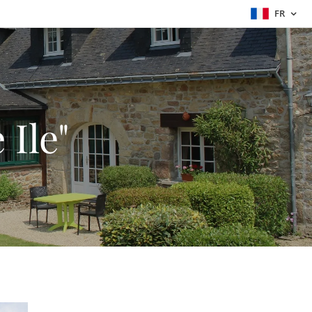
FR
 Ile"