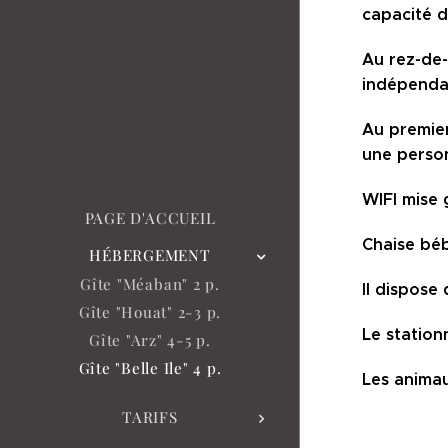
capacité d
Au rez-de-
indépendan
Au premier
une person
WIFI mise 
PAGE D'ACCUEIL
Chaise béb
HÉBERGEMENT
Gîte "Méaban" 2 p.
Il dispose
Gîte "Houat" 2-3 p.
Le station
Gîte "Arz" 4-5 p.
Gîte "Belle Ile" 4 p.
Les animau
TARIFS