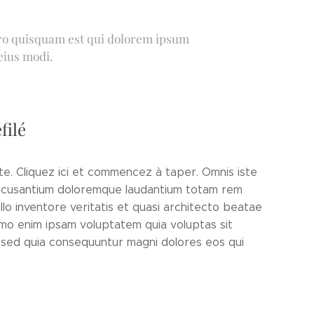
orro quisquam est qui dolorem ipsum
eius modi.
filé
xte. Cliquez ici et commencez à taper. Omnis iste
accusantium doloremque laudantium totam rem
lo inventore veritatis et quasi architecto beatae
emo enim ipsam voluptatem quia voluptas sit
t sed quia consequuntur magni dolores eos qui